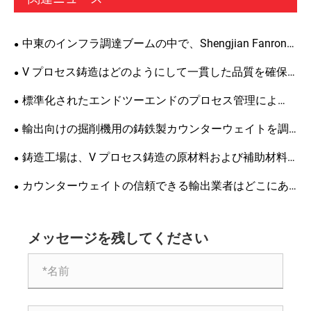
中東のインフラ調達ブームの中で、Shengjian Fanrong
のカウンターウェイトが海外の顧客から高い支持を得て
V プロセス鋳造はどのようにして一貫した品質を確保
いるのはなぜですか?
するのでしょうか? Zunhua Shengjian Fanrong が溶解助
標準化されたエンドツーエンドのプロセス管理によ
剤の添加に関する標準化ガイドラインを発表
り、海外で供給される鋳鉄製カウンターウェイトの品質
輸出向けの掘削機用の鋳鉄製カウンターウェイトを調
をどのように確保しているのでしょうか?
達する場合、カスタム製造時に厳密な管理が必要となる
鋳造工場は、V プロセス鋳造の原材料および補助材料
特定の詳細と基準はどれですか?
をどのように厳密に管理できますか?標準受け入れ仕様を
カウンターウェイトの信頼できる輸出業者はどこにあ
実装するための包括的なガイド
りますか? Zunhua Shengjian Fanrong の高品質カウンタ
ーウェイトは世界中に輸出されています。
メッセージを残してください