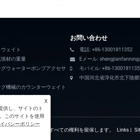
お問い合わせ
トウェイト
電話: +86-13001811352
充填材の重量
Eメール: shengjianfanrong
ングウォーターポンプアクセサ
モバイル: +86-1300181135
中国河北省淳化市北下陰郷
ング機械のカウンターウェイト
カウンターウェイト
X
を提供し、サイトのト
。このサイトを使用
イバシーポリシー
g Machinery Parts Co., Ltd.すべての権利を留保します。
Links
|
Si