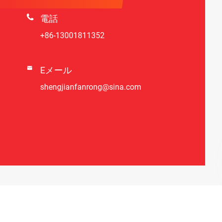

電話
+86-13001811352

Eメール
shengjianfanrong@sina.com