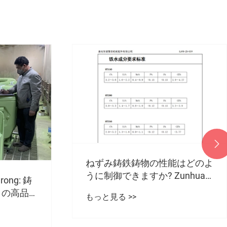

能はどのよ
Shengjian Fanrong Machinery
unhua
Parts Co., Ltd. は、カウンター
g は、溶鉄組
ウェイト鉄の生産という中核的
もっと見る >>
御を実装し
な強みを活かして、海外からの
突然の急ぎの注文をどのように