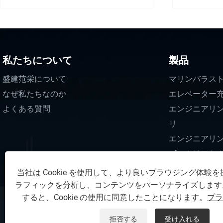
私たちについて
製品
盛建范栄について
マリンバラス
なぜ私たちなのか
エレベーター
よくある質問
エンジニアリ
リ
エンジニアリ
ブームリフト
当社は Cookie を使用して、より良いブラウジング体験
ラフィックを分析し、コンテンツをパーソナライズします
すると、Cookie の使用に同意したことになります。
プラ
著作権 © 2025 Zunhua Shengjian fanron
拒否する
受け入れる