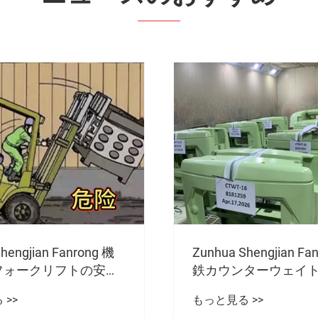
ねずみ鋳鉄鋳物の性
うに制御できますか? Z
hengjian Fanrong: 鋳
Shengjian Fanron
ターウェイトの高品質
もっと見る >>
成の標準化された制
インを強化するにはど
ています。
>>
よいですか?