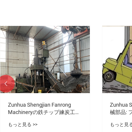

Zunhua Shengjian Fanrong 機
Zunhua S
械部品: フォークリフトの安全
鉄カウン
性を強化する精度の高いカウン
の防御ラ
もっと見る >>
もっと見る 
ターウェイトの製造
うすれば